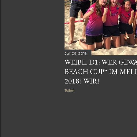
Juli 09, 2018
WEIBL. D1: WER GE
BEACH CUP“ IM ME
2018? WIR!
Teilen