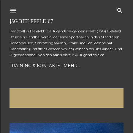
Direkt zum Hauptbereich
JSG BIELEFELD 07
Handball in Bielefeld: Die Jugendspielgemeinschaft (JSG) Bielefeld
07 ist ein Handballverein, der seine Sporthallen in den Stadtteilen
Babenhausen, Schröttinghausen, Brake und Schildesche hat.
Handballer (und die es werden wollen) können bei uns Kinder- und
Jugendhandball von den Minis bis zur A-Jugend spielen.
TRAINING & KONTAKTE
MEHR…
Es werden Posts vom August, 2020 angezeigt.
P
ALLE ANZEIGEN
o
s