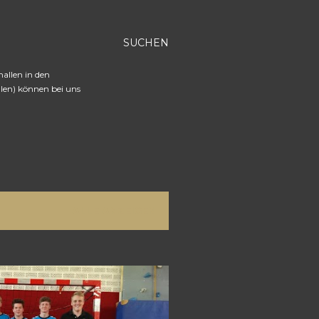
SUCHEN
hallen in den
len) können bei uns
ALLE ANZEIGEN