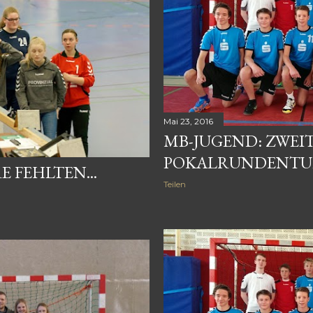
Mai 23, 2016
MB-JUGEND: ZWEI
POKALRUNDENTU
E FEHLTEN...
Teilen