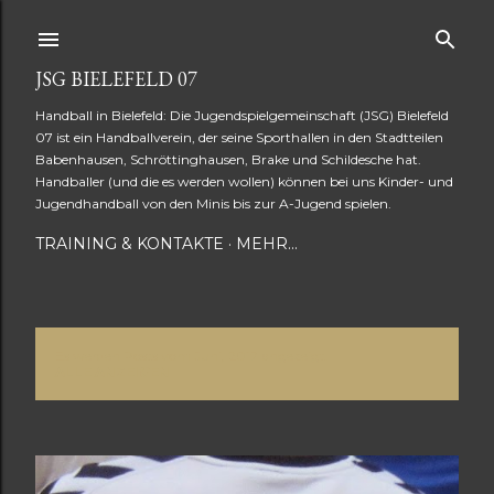
Direkt zum Hauptbereich
JSG BIELEFELD 07
Handball in Bielefeld: Die Jugendspielgemeinschaft (JSG) Bielefeld
07 ist ein Handballverein, der seine Sporthallen in den Stadtteilen
Babenhausen, Schröttinghausen, Brake und Schildesche hat.
Handballer (und die es werden wollen) können bei uns Kinder- und
Jugendhandball von den Minis bis zur A-Jugend spielen.
TRAINING & KONTAKTE
MEHR…
Es werden Posts vom Juni, 2017 angezeigt.
P
ALLE ANZEIGEN
o
s