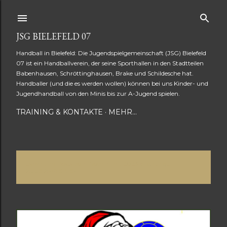
Direkt zum Hauptbereich
JSG BIELEFELD 07
Handball in Bielefeld: Die Jugendspielgemeinschaft (JSG) Bielefeld
07 ist ein Handballverein, der seine Sporthallen in den Stadtteilen
Babenhausen, Schröttinghausen, Brake und Schildesche hat.
Handballer (und die es werden wollen) können bei uns Kinder- und
Jugendhandball von den Minis bis zur A-Jugend spielen.
TRAINING & KONTAKTE
MEHR…
Es werden Posts vom November, 2023 angezeigt.
P
ALLE ANZEIGEN
o
s