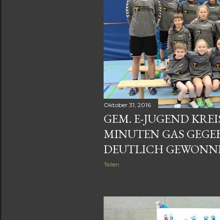
s
Oktober 31, 2016
GEM. E-JUGEND KREIS
MINUTEN GAS GEGEB
DEUTLICH GEWONN
Teilen