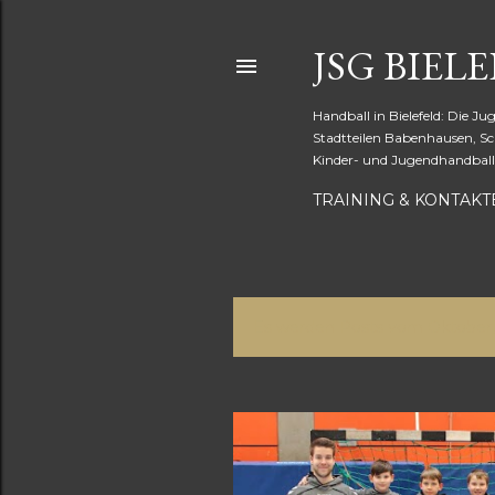
JSG BIELE
Handball in Bielefeld: Die Ju
Stadtteilen Babenhausen, Sc
Kinder- und Jugendhandball 
TRAINING & KONTAKT
Es werden Posts vom Oktober,
P
o
s
t