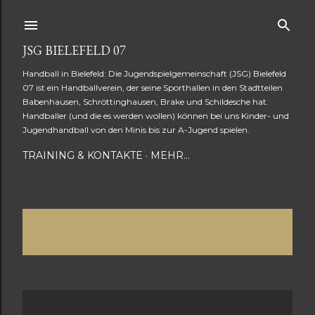
Direkt zum Hauptbereich
JSG BIELEFELD 07
Handball in Bielefeld: Die Jugendspielgemeinschaft (JSG) Bielefeld
07 ist ein Handballverein, der seine Sporthallen in den Stadtteilen
Babenhausen, Schröttinghausen, Brake und Schildesche hat.
Handballer (und die es werden wollen) können bei uns Kinder- und
Jugendhandball von den Minis bis zur A-Jugend spielen.
TRAINING & KONTAKTE
MEHR…
Es werden Posts vom Februar, 2023 angezeigt.
P
ALLE ANZEIGEN
o
s