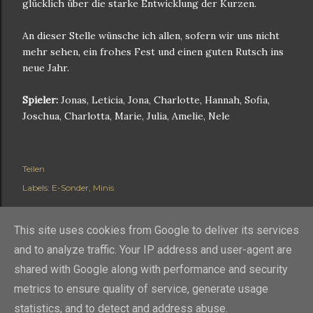
glücklich über die starke Entwicklung der Kurzen.
An dieser Stelle wünsche ich allen, sofern wir uns nicht
mehr sehen, ein frohes Fest und einen guten Rutsch ins
neue Jahr.
Spieler:
Jonas, Leticia, Jona, Charlotte, Hannah, Sofia,
Joschua, Charlotta, Marie, Julia, Amelie, Nele
Teilen
Labels:
E-Sonder
Minis
This site uses cookies from Google to deliver its services
and to analyze traffic. Your IP address and user-agent are
shared with Google along with performance and security
metrics to ensure quality of service, generate usage
statistics, and to detect and address abuse.
Powered by Blogger